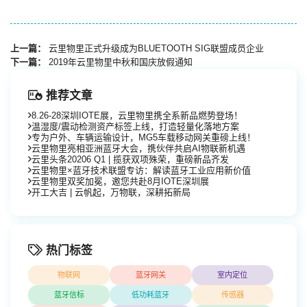
上一篇：
云里物里正式升级成为BLUETOOTH SIG联盟成员企业
下一篇：
2019年云里物里中秋和国庆放假通知
推荐文章
8.26-28深圳IOTE展，云里物里携全系新品燃势登场！
温湿度/震动检测资产标签上线，打造轻量化落地方案
专为户外、车辆运输设计，MG5车载移动网关重磅上线！
云里物里亮相亚洲蓝牙大会，携伙伴共启AI物联新机遇
云里头条20206 Q1 | 揽获双项殊荣，重磅新品齐发
云里物里×蓝牙技术联盟专访：解读蓝牙工业应用新价值
云里物里双奖加冕，邀您共赴8月IOTE深圳展
开工大吉 | 云帆起，万物联，深耕拓新局
热门标签
物联网
蓝牙网关
室内定位
蓝牙信标
低功耗蓝牙
传感器