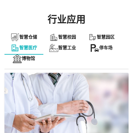
MWC04 Mini 4G蓝牙智能工牌
MTB11 环境光补能资产标签
MBM03 耐压贴地型信标
MG6 4G 蓝牙云桥网关
MSD01 ToF系列测距传感器
行业应用
智慧仓储
智慧校园
智慧园区
智慧医疗
智慧工业
停车场
博物馆