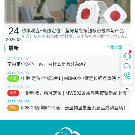
24
秒级响应+米级定位：蓝牙紧急按钮核心技术与产品解
析
引言：从响应速度到定位精度，安全防护进入数字化时代 在现
2026.06
代复杂的作业环境与公共安全管理中，
企业新闻
最新
2026 / 07 / 30
室内定位的下一站，为什么是蓝牙AoA？
2026 / 07 / 30
中继·定位·信标3合1 | MBM04中继定位锚点重磅上
新品
市！
2026 / 07 / 27
一键呼救，精准定位 | MWB02紧急呼叫按钮新品上市
新品
2026 / 07 / 03
8.26-28深圳IOTE展，云里物里携全系新品燃势登场！
新闻