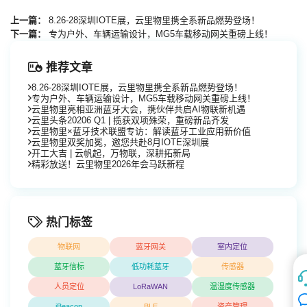
上一篇：
8.26-28深圳IOTE展，云里物里携全系新品燃势登场！
下一篇：
专为户外、车辆运输设计，MG5车载移动网关重磅上线！
推荐文章
8.26-28深圳IOTE展，云里物里携全系新品燃势登场！
专为户外、车辆运输设计，MG5车载移动网关重磅上线！
云里物里亮相亚洲蓝牙大会，携伙伴共启AI物联新机遇
云里头条20206 Q1 | 揽获双项殊荣，重磅新品齐发
云里物里×蓝牙技术联盟专访：解读蓝牙工业应用新价值
云里物里双奖加冕，邀您共赴8月IOTE深圳展
开工大吉 | 云帆起，万物联，深耕拓新局
精彩放送！云里物里2026年会马跃新程
热门标签
物联网
蓝牙网关
室内定位
蓝牙信标
低功耗蓝牙
传感器
人员定位
LoRaWAN
温湿度传感器
iBeacon
BLE
资产管理