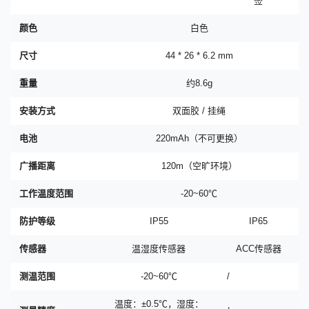
签
颜色
白色
尺寸
44 * 26 * 6.2 mm
重量
约8.6g
安装方式
双面胶 / 挂绳
电池
220mAh（不可更换）
广播距离
120m（空旷环境）
工作温度范围
-20~60℃
防护等级
IP55
IP65
传感器
温湿度传感器
ACC传感器
测温范围
-20~60℃
/
温度：±0.5℃，湿度：