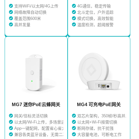
4G通信，稳定传输
支持WiFi/以太网/4G上传
北斗定位，户外追踪
网络故障自动切换
模式切换，高效智能
覆盖范围600米
温度检测，超阈报警
高并发量
MG7 迷你PoE云蜂网关
MG4 可充电PoE网关
网关/信标灵活切换
双芯片架构，350帧/秒高并发
以太网/Wi-Fi上传，多场景适配
以太网+Wi-Fi按需切换
App一键配网，配置省心省力
断网存储，抗干扰强
兼容各类蓝牙设备，无需二次开发
大容量电池，可断电工作