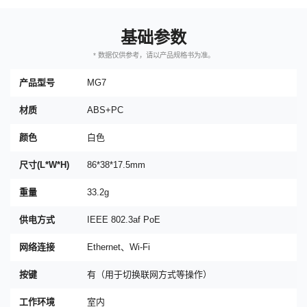
基础参数
* 数据仅供参考，请以产品规格书为准。
产品型号
MG7
材质
ABS+PC
颜色
白色
尺寸(L*W*H)
86*38*17.5mm
重量
33.2g
供电方式
IEEE 802.3af PoE
网络连接
Ethernet、Wi-Fi
按键
有（用于切换联网方式等操作）
工作环境
室内