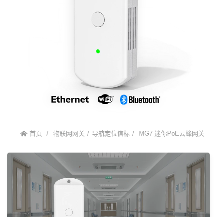
首页
物联网网关
导航定位信标
MG7 迷你PoE云蜂网关