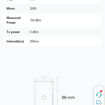
Minor
2000
Measured
-59 dBm
Power
Tx power
0 dBm
Interval(ms)
200ms