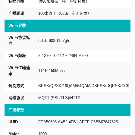
扫描范围
约90米覆盖半径（空旷环境）
广播距离
100米以上（0dBm 空旷环境）
Wi-Fi参数
Wi-Fi协议标
IEEE 802.11 b/g/n
准
Wi-Fi频段
2.4GHz（2412 ~ 2484 MHz）
Wi-Fi传输速
1T1R 150Mbps
率
调制方式
BPSK/QPSK/16QAM/64QAM/DBPSK/DQPSK/CCK
网络协议
MQTT (SSL/TLS)/HTTP
广播参数
UUID
FDA50693-A4E2-4FB1-AFCF-C6EB07647825
Major
1000