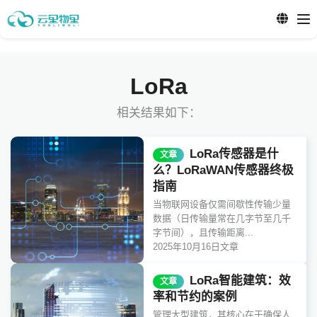
LoRa
相关结果如下：
LoRa传感器是什
文章
么？LoRaWAN传感器终极
指南
当物联网设备仅需间歇性传输少量
数据（日传输量常在几字节至几千
字节间），且传输距离...
2025年10月16日
文章
LoRa智能建筑：效
文章
率和节约的案例
管理大型建筑，其核心在于确保人