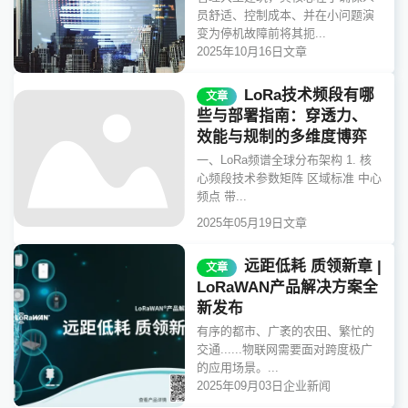
员舒适、控制成本、并在小问题演
变为停机故障前将其扼...
2025年10月16日
文章
LoRa技术频段有哪
文章
些与部署指南：穿透力、
效能与规制的多维度博弈
一、LoRa频谱全球分布架构 1. 核
心频段技术参数矩阵 区域标准 中心
频点 带...
2025年05月19日
文章
远距低耗 质领新章 |
文章
LoRaWAN产品解决方案全
新发布
有序的都市、广袤的农田、繁忙的
交通......物联网需要面对跨度极广
的应用场景。...
2025年09月03日
企业新闻