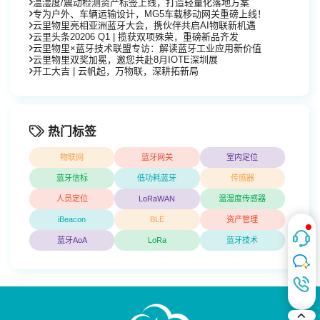
温湿度/震动检测资产标签上线，打造轻量化落地方案
专为户外、车辆运输设计，MG5车载移动网关重磅上线！
云里物里亮相亚洲蓝牙大会，携伙伴共启AI物联新机遇
云里头条20206 Q1 | 揽获双项殊荣，重磅新品齐发
云里物里×蓝牙技术联盟专访：解读蓝牙工业应用新价值
云里物里双奖加冕，邀您共赴8月IOTE深圳展
开工大吉 | 云帆起，万物联，深耕拓新局
热门标签
物联网
蓝牙网关
室内定位
蓝牙信标
低功耗蓝牙
传感器
人员定位
LoRaWAN
温湿度传感器
iBeacon
BLE
资产管理
蓝牙AoA
LoRa
蓝牙技术