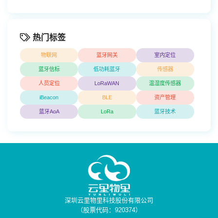
热门标签
物联网
蓝牙网关
室内定位
蓝牙信标
低功耗蓝牙
传感器
人员定位
LoRaWAN
温湿度传感器
iBeacon
BLE
资产管理
蓝牙AoA
LoRa
蓝牙技术
深圳云里物里科技股份有限公司
（股票代码：920374）