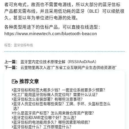
者可充电式，故而也不需要电源线，所以大部分的蓝牙信标
产品都无需布线，并且采用低功耗的蓝牙（BLE）可以续航很
久，甚至以年为单位进行电源的处理。
各种类型用途下的信标产品，可以直接在线选型：
https://www.minewtech.com/bluetooth-beacon
标签：
蓝牙信标布线
上一篇：
蓝牙室内定位技术原理全解（RSSI/AoD/AoA）
下一篇：
云里物里再次入选“广东省工业互联网产业生态供给资源池”
推荐文章
蓝牙信标和标签大概多少钱？一套定位系统要多少预算？
化工厂能用蓝牙信标做人员定位吗？需要什么认证？
蓝牙信标怎么安装部署？有哪些注意事项？
蓝牙人员定位标签有哪些类型？工牌、手环、头盔标签怎么
选？
什么是蓝牙资产标签？怎么用来做仓库资产管理？
蓝牙定位和UWB定位哪个好？怎么选？
蓝牙信标的电池能用多久？哪些因素影响续航？
蓝牙信标是什么？工作原理是什么？