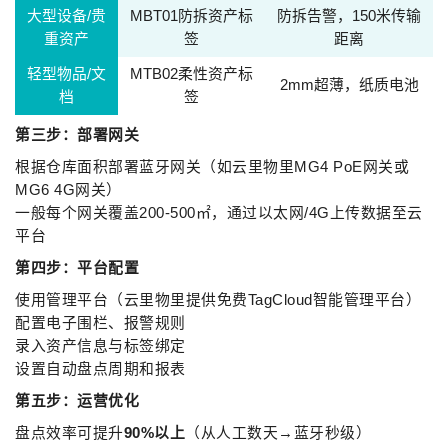
大型设备/贵
MBT01防拆资产标
防拆告警，150米传输
重资产
签
距离
轻型物品/文
MTB02柔性资产标
2mm超薄，纸质电池
档
签
第三步：部署网关
根据仓库面积部署蓝牙网关（如云里物里MG4 PoE网关或
MG6 4G网关）
一般每个网关覆盖200-500㎡，通过以太网/4G上传数据至云
平台
第四步：平台配置
使用管理平台（云里物里提供免费TagCloud智能管理平台）
配置电子围栏、报警规则
录入资产信息与标签绑定
设置自动盘点周期和报表
第五步：运营优化
盘点效率可提升
90%以上
（从人工数天→蓝牙秒级）