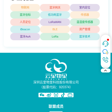
物联网
蓝牙网关
室内定位
蓝牙信标
低功耗蓝牙
传感器
人员定位
LoRaWAN
温湿度传感器
iBeacon
BLE
资产管理
蓝牙AoA
LoRa
蓝牙技术
深圳云里物里科技股份有限公司
（股票代码：920374）
联盟成员