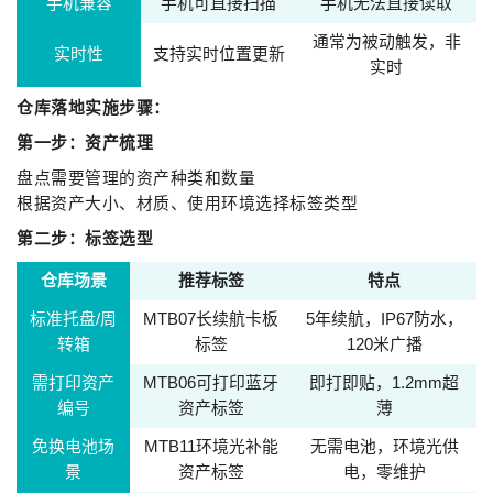
手机兼容
手机可直接扫描
手机无法直接读取
通常为被动触发，非
实时性
支持实时位置更新
实时
仓库落地实施步骤：
第一步：资产梳理
盘点需要管理的资产种类和数量
根据资产大小、材质、使用环境选择标签类型
第二步：标签选型
仓库场景
推荐标签
特点
标准托盘/周
MTB07长续航卡板
5年续航，IP67防水，
转箱
标签
120米广播
需打印资产
MTB06可打印蓝牙
即打即贴，1.2mm超
编号
资产标签
薄
免换电池场
MTB11环境光补能
无需电池，环境光供
景
资产标签
电，零维护