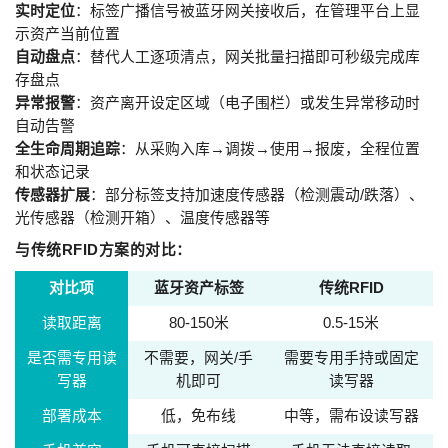
实时定位
：标签广播信号被蓝牙网关接收后，在管理平台上显
示资产当前位置
自动盘点
：替代人工逐项清点，网关批量扫描即可秒级完成库
存盘点
异常报警
：资产离开设定区域（电子围栏）或发生异常移动时
自动告警
全生命周期追踪
：从采购入库→调拨→使用→报废，全程位置
和状态记录
传感器扩展
：部分标签支持加速度传感器（检测震动/跌落）、
光传感器（检测开箱）、温度传感器等
与传统RFID方案的对比：
对比项
蓝牙资产标签
传统RFID
读取距离
80-150米
0.5-15米
是否需专用读
不需要，网关/手
需要专用手持或固定
写器
机即可
读写器
部署成本
低，免布线
中等，需布设读写器