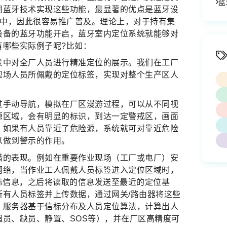
蓝
用蓝牙技术实现这些功能，最显著的优点是蓝牙设
机中，因此很容易推广普及。理论上，对于持有集
设备的蓝牙功能开启，蓝牙室内定位系统就能够对
有哪些实际例子呢?比如：
景中对全厂人员进行精准定位的展示。我们在工厂
现场人员所佩戴的定位标签，实现对整个生产区人
。
过手动导航，模拟在厂区漫游过程，可以从不同视
源区域，会有明显的标识，到达一定警戒区，画面
，如果有人员靠近了危险源，系统就可对靠近危险
以做到警示的作用。
错的表现。例如在重要作业现场（工厂或电厂）安
网络，当作业工人佩戴人员标签进入定位区域时，
标信息，之后将读取的信息发送至最近的定位基
有人员标签并上传数据，通过网关/路由器将这些
。服务器基于信标分布及人员定位算法，计算出人
员、缺员、静置、SOS等），并在厂区高精度可