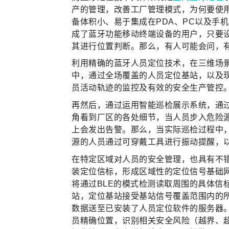
产的管理，改善工厂管理模式，为何要使
备体积小、易于集成在PDA、PC以及手
成了蓝牙功能移动终端设备的用户，只要
其进行位置判断。那么，有人可能会问，
利用精确的蓝牙人员定位技术，在三维场
中，通过全场覆盖的人员定位基站，以及
员活动轨迹的监控及有效的安全生产管控
再然后，通过运用智能巡检展示系统，通
角看到厂区的各处细节，当人员步入危险
上会发出告警。那么，当实际巡检过程中
源的人员通过可穿戴工具进行振动提醒，
在特定区域对人员的安全管理，也具有不
装定位信标，形成区域性的定位信号基础
将通过BLE的模式检测读取周围的具体信
站，定位基站接受基站信号覆盖范围内的所
数据送至已安装了人员定位软件的服务器
员精确位置，识别相关安全风险（越界、超