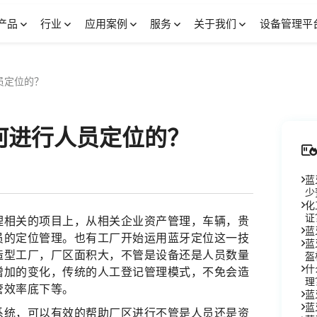
产品
行业
应用案例
服务
关于我们
设备管理平
员定位的？
何进行人员定位的？
蓝
少
化
证
理相关的项目上，从相关企业资产管理，车辆，贵
蓝
员的定位管理。也有工厂开始运用蓝牙定位这一技
蓝
造型工厂，厂区面积大，不管是设备还是人员数量
盔
什
增加的变化，传统的人工登记管理模式，不免会造
理
管效率底下等。
蓝
蓝
系统，可以有效的帮助厂区进行不管是人员还是资