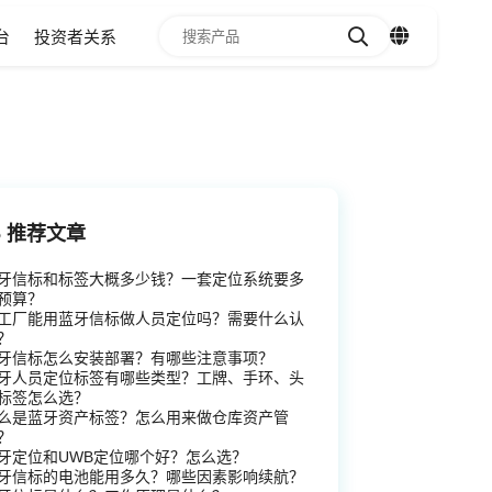
台
投资者关系
推荐文章
牙信标和标签大概多少钱？一套定位系统要多
预算？
工厂能用蓝牙信标做人员定位吗？需要什么认
？
牙信标怎么安装部署？有哪些注意事项？
1
2
3
4
5
6
牙人员定位标签有哪些类型？工牌、手环、头
标签怎么选？
么是蓝牙资产标签？怎么用来做仓库资产管
？
牙定位和UWB定位哪个好？怎么选？
牙信标的电池能用多久？哪些因素影响续航？