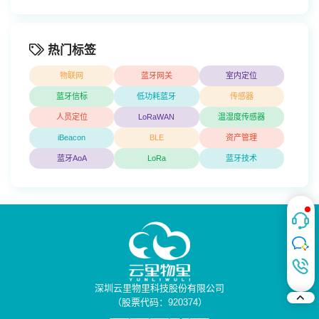
热门标签
物联网
蓝牙网关
室内定位
蓝牙信标
低功耗蓝牙
传感器
人员定位
LoRaWAN
温湿度传感器
iBeacon
BLE
资产管理
蓝牙AoA
LoRa
蓝牙技术
深圳云里物里科技股份有限公司
（股票代码：920374）