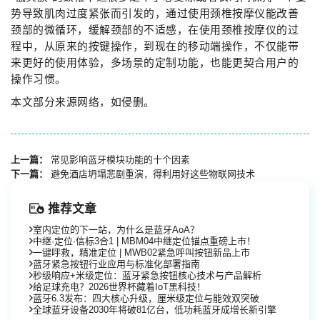
势导致肌肉过度紧张而引发的，通过使用颈椎按摩仪能改善
颈部的微循环，缓解颈部的不适感，在使用颈椎按摩仪的过
程中，从原来的按键操作，到现在的移动端操作，不仅能带
来更好的使用体验，多场景的定制功能，也能更契合用户的
操作习惯。
本文部分来源网络，如侵删。
上一篇：
常见影响蓝牙模块功能的十个因素
下一篇：
避免酒店坍塌悲剧重演，得利用好这些物联网技术
推荐文章
室内定位的下一站，为什么是蓝牙AoA？
中继·定位·信标3合1 | MBM04中继定位锚点重磅上市！
一键呼救，精准定位 | MWB02紧急呼叫按钮新品上市
蓝牙紧急按钮行业应用与标准化部署指南
秒级响应+米级定位：蓝牙紧急按钮核心技术与产品解析
给足球充电？2026世界杯藏着IoT黑科技！
蓝牙6.3发布：四大核心升级，厘米级定位与能效双突破
全球蓝牙设备2030年将破81亿台，低功耗蓝牙成增长新引擎