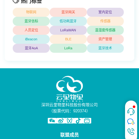
热门标签
物联网
蓝牙网关
室内定位
蓝牙信标
低功耗蓝牙
传感器
人员定位
LoRaWAN
温湿度传感器
iBeacon
BLE
资产管理
蓝牙AoA
LoRa
蓝牙技术
深圳云里物里科技股份有限公司
（股票代码：920374）
联盟成员