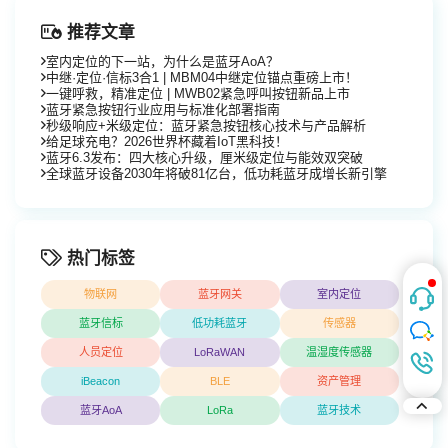
推荐文章
室内定位的下一站，为什么是蓝牙AoA？
中继·定位·信标3合1 | MBM04中继定位锚点重磅上市！
一键呼救，精准定位 | MWB02紧急呼叫按钮新品上市
蓝牙紧急按钮行业应用与标准化部署指南
秒级响应+米级定位：蓝牙紧急按钮核心技术与产品解析
给足球充电？2026世界杯藏着IoT黑科技！
蓝牙6.3发布：四大核心升级，厘米级定位与能效双突破
全球蓝牙设备2030年将破81亿台，低功耗蓝牙成增长新引擎
热门标签
物联网
蓝牙网关
室内定位
蓝牙信标
低功耗蓝牙
传感器
人员定位
LoRaWAN
温湿度传感器
iBeacon
BLE
资产管理
蓝牙AoA
LoRa
蓝牙技术