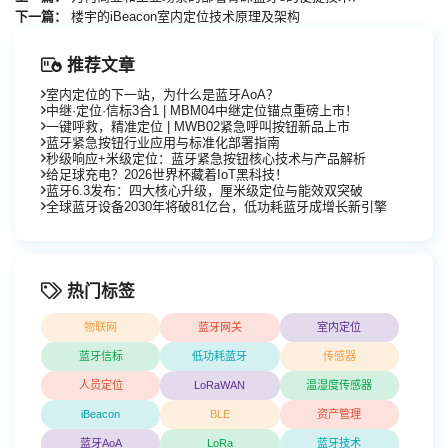
下一篇：
楼宇的iBeacon室内定位技术原理及架构
推荐文章
室内定位的下一站，为什么是蓝牙AoA？
中继·定位·信标3合1 | MBM04中继定位锚点重磅上市！
一键呼救，精准定位 | MWB02紧急呼叫按钮新品上市
蓝牙紧急按钮行业应用与标准化部署指南
秒级响应+米级定位：蓝牙紧急按钮核心技术与产品解析
给足球充电？2026世界杯藏着IoT黑科技！
蓝牙6.3发布：四大核心升级，厘米级定位与能效双突破
全球蓝牙设备2030年将破81亿台，低功耗蓝牙成增长新引擎
热门标签
物联网
蓝牙网关
室内定位
蓝牙信标
低功耗蓝牙
传感器
人员定位
LoRaWAN
温湿度传感器
iBeacon
BLE
资产管理
蓝牙AoA
LoRa
蓝牙技术