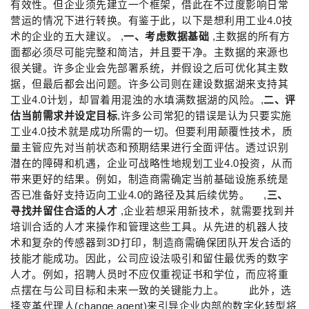
有效性。但企业须先建立一个框架，借此在不过度影响日常
营运的情况下进行转换。有鉴于此，以下是想利用工业4.0技
术的企业的五大建议。 ,
一、考虑数据基础
,主数据的所有方
面都必须尽可能完整和简洁，并且要干净。主数据的来源也
很关键。许多企业会先部署系统，并假设之后可优化其主数
据，但最后都会出问题。许多公司则在建设数据湖来支持其
工业4.0计划，却冒着用混浊的水填满数据湖的风险。,
二、评
估当前需求并设定目标
,许多公司常犯的错误是认为只要实施
工业4.0技术就是成功所需的一切。但要利用颠覆性技术，质
量主管应先对当前状态和预期结果进行全面评估。透过识别
潜在的障碍和机遇，企业可战略性地规划工业4.0投资，从而
带来更好的结果。例如，制造商需确定当前基础设施系统是
否已准备好支持迈向工业4.0的路径及其后续优势。 ,
三、
寻找并留住合适的人才
,企业若想采用新技术，就需要找到并
培训合适的人才来操作和管理这些工具。从先进的机器人技
术和复杂的传感器到3D打印，制造商需确保团队开发合适的
技能才能成功。因此，公司应设法吸引和留住最优秀的数字
人才。例如，招聘人员时不应仅重视证书和学位，而应将重
点摆在与公司目标和未来一致的关键能力上。 此外，选
择变革代理人(change agent)来引导企业内部的数字化转型将