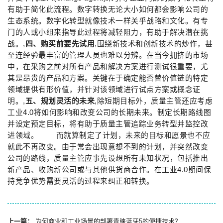
有助于简化此流程。数字转换无论大小如何都会影响公司的
生态系统。数字化转型就像技术一样关乎战略和文化。有专
门的人或小组来指导此过程将减轻阻力，有助于解决潜在挑
战。,
四、购买前要先试用
,围绕新技术和创新技术的炒作，甚
至连经验最丰富的管理人员也难以分辨。在当今拥挤的市场
中，在采购之前对所有产品和解决方案进行测试很重要，尤
其是昂贵的产品和方案。关键在于确定能否替价值链的特定
领域提供有形价值，并针对该领域进行试点方案或概念证
明。,
五、规划灵活的未来
,除短期目标外，质量主管还应考虑
工业4.0将如何影响和改变公司的长期未来。制定长期路线图
并设定预定目标，将有助于质量主管追踪业务转型并监控改
进领域。 而就算制定了计划，未来的目标和愿景也不应
就此不再改变。由于常会出现意想不到的计划，并突然改变
公司的路线，质量主管应事先设想所有未知状况，包括推出
新产品、收购新公司或与其他供货商合作。在工业4.0期间保
持竞争优势需要灵活的过程来纠正和转换。
上一篇：
为何商业和工业场景的部署青睐蓝牙5的便捷技术？