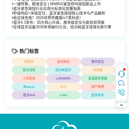
一键呼救，精准定位 | MWB02紧急呼叫按钮新品上市
蓝牙紧急按钮行业应用与标准化部署指南
秒级响应+米级定位：蓝牙紧急按钮核心技术与产品解析
给足球充电？2026世界杯藏着IoT黑科技！
蓝牙6.3发布：四大核心升级，厘米级定位与能效双突破
全球蓝牙设备2030年将破81亿台，低功耗蓝牙成增长新引擎
热门标签
物联网
蓝牙网关
室内定位
蓝牙信标
低功耗蓝牙
传感器
人员定位
LoRaWAN
温湿度传感器
iBeacon
BLE
资产管理
蓝牙AoA
LoRa
蓝牙技术