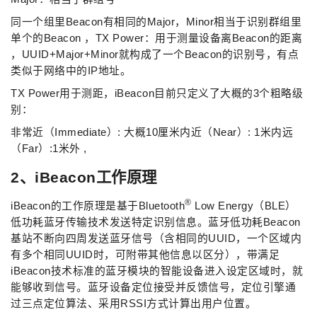
同一个组里Beacon有相同的Major，Minor相当于识别群组里
单个的Beacon ，TX Power：用于测量设备离Beacon的距离
，UUID+Major+Minor就构成了一个Beacon的识别号，有点
类似于网络中的IP地址。
TX Power用于测距，iBeacon目前只定义了大概的3个粗略级
别：
非常近（Immediate）: 大概10厘米内近（Near）: 1米内远
（Far）:1米外 ,
2、iBeacon工作原理
®
iBeacon的工作原理是基于Bluetooth
Low Energy（BLE）
低功耗蓝牙传输技术发送特定识别信息。蓝牙低功耗Beacon
基站不断向四周发送蓝牙信号（含相同的UUID，一个区域内
有多个相同UUID时，可附带其他信息以区分），带满足
iBeacon技术标准的蓝牙模块的智能设备进入设定区域时，就
能够收到信号。蓝牙设备定位接受并反馈信号，定位引擎通
过三点定位算法、采用RSSI方式计算出用户位置。