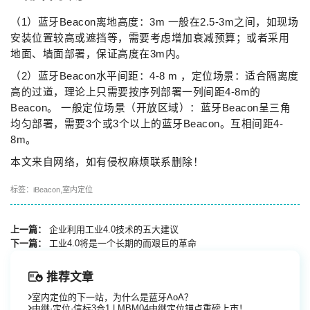
（1）蓝牙Beacon离地高度：3m 一般在2.5-3m之间，如现场
安装位置较高或遮挡等，需要考虑增加衰减预算；或者采用
地面、墙面部署，保证高度在3m内。
（2）蓝牙Beacon水平间距：4-8 m ，定位场景：适合隔离度
高的过道，理论上只需要按序列部署一列间距4-8m的
Beacon。 一般定位场景（开放区域）：蓝牙Beacon呈三角
均匀部署，需要3个或3个以上的蓝牙Beacon。互相间距4-
8m。
本文来自网络，如有侵权麻烦联系删除！
标签：
iBeacon
,
室内定位
上一篇：
企业利用工业4.0技术的五大建议
下一篇：
工业4.0将是一个长期的而艰巨的革命
推荐文章
室内定位的下一站，为什么是蓝牙AoA？
中继·定位·信标3合1 | MBM04中继定位锚点重磅上市！