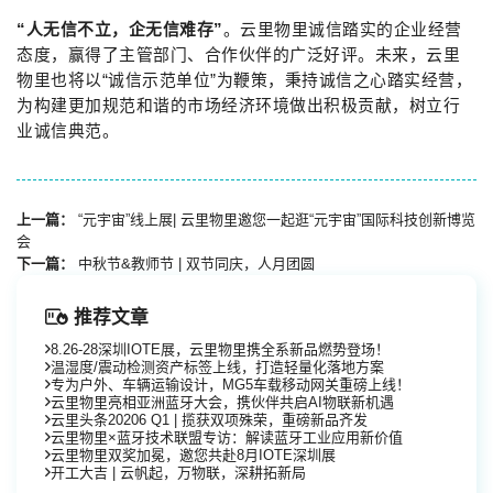
“人无信不立，企无信难存”
。云里物里诚信踏实的企业经营
态度，赢得了主管部门、合作伙伴的广泛好评。未来，云里
物里也将以“诚信示范单位”为鞭策，秉持诚信之心踏实经营，
为构建更加规范和谐的市场经济环境做出积极贡献，树立行
业诚信典范。
上一篇：
“元宇宙”线上展| 云里物里邀您一起逛“元宇宙”国际科技创新博览
会
下一篇：
中秋节&教师节 | 双节同庆，人月团圆
推荐文章
8.26-28深圳IOTE展，云里物里携全系新品燃势登场！
温湿度/震动检测资产标签上线，打造轻量化落地方案
专为户外、车辆运输设计，MG5车载移动网关重磅上线！
云里物里亮相亚洲蓝牙大会，携伙伴共启AI物联新机遇
云里头条20206 Q1 | 揽获双项殊荣，重磅新品齐发
云里物里×蓝牙技术联盟专访：解读蓝牙工业应用新价值
云里物里双奖加冕，邀您共赴8月IOTE深圳展
开工大吉 | 云帆起，万物联，深耕拓新局