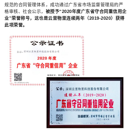
规范的合同管理体系，成功通过广东省市场监督管理局的严
格审核、社会公示，
被授予“2020年度广东省守合同重信用企
业”荣誉称号，这也是云里物里连续两年（2019-2020）获得
此项荣誉。