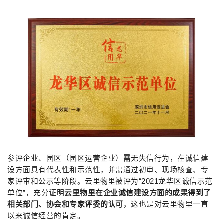
参评企业、园区（园区运营企业）需无失信行为，在诚信建
设方面具有代表性和示范性，并需通过初审、现场核查、专
家评审和公示等阶段。云里物里被评为“2021龙华区诚信示范
单位”，充分证明
云里物里在企业诚信建设方面的成果得到了
相关部门、协会和专家评委的认可
，这也是对云里物里一直
以来诚信经营的肯定。