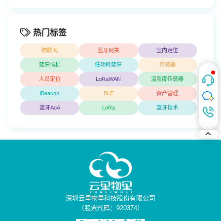
热门标签
物联网
蓝牙网关
室内定位
蓝牙信标
低功耗蓝牙
传感器
人员定位
LoRaWAN
温湿度传感器
iBeacon
BLE
资产管理
蓝牙AoA
LoRa
蓝牙技术
深圳云里物里科技股份有限公司
（股票代码：920374）