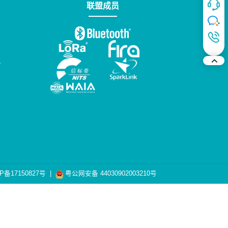
联盟成员
台
P备17150827号
|
粤公网安备 44030902003210号