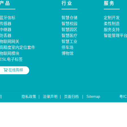
产 品
行 业
服 务
蓝牙信标
智慧仓储
定制开发
传感器
智慧校园
柔性制造
中继器
智慧园区
服务支持
防丢器
智慧医疗
智能管理平
物联网网关
智慧工业
高精度室内定位套件
停车场
物联网模块
博物馆
ESL电子标签
在线购样
司
隐私政策
|
法律声明
|
页面归档
|
Sitemap
粤IC