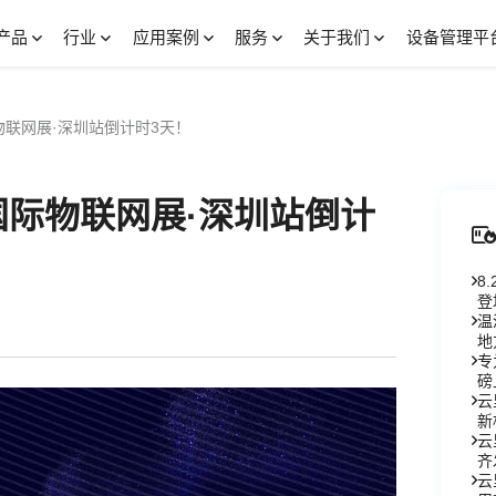
产品
行业
应用案例
服务
关于我们
设备管理平
际物联网展·深圳站倒计时3天！
六届国际物联网展·深圳站倒计
8
登
温
地
专
磅
云
新
云
齐
云