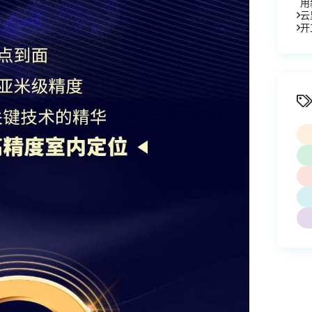
用
云
开