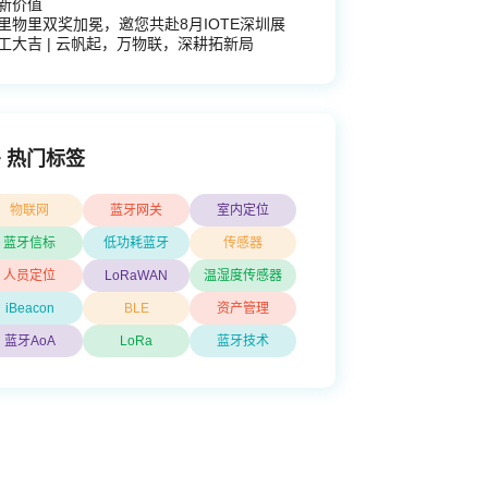
新价值
里物里双奖加冕，邀您共赴8月IOTE深圳展
工大吉 | 云帆起，万物联，深耕拓新局
热门标签
物联网
蓝牙网关
室内定位
蓝牙信标
低功耗蓝牙
传感器
人员定位
LoRaWAN
温湿度传感器
iBeacon
BLE
资产管理
蓝牙AoA
LoRa
蓝牙技术