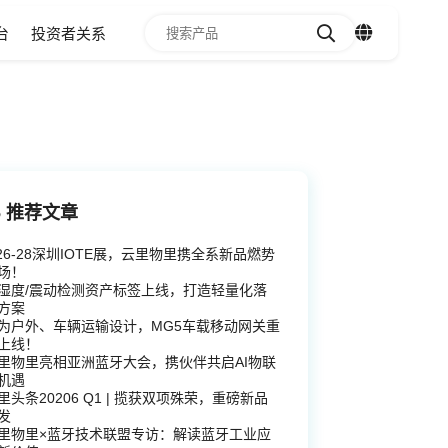
台
投资者关系
推荐文章
.26-28深圳IOTE展，云里物里携全系新品燃势
场！
湿度/震动检测资产标签上线，打造轻量化落
方案
为户外、车辆运输设计，MG5车载移动网关重
1
2
3
4
5
6
上线！
里物里亮相亚洲蓝牙大会，携伙伴共启AI物联
机遇
里头条20206 Q1 | 揽获双项殊荣，重磅新品
发
里物里×蓝牙技术联盟专访：解读蓝牙工业应