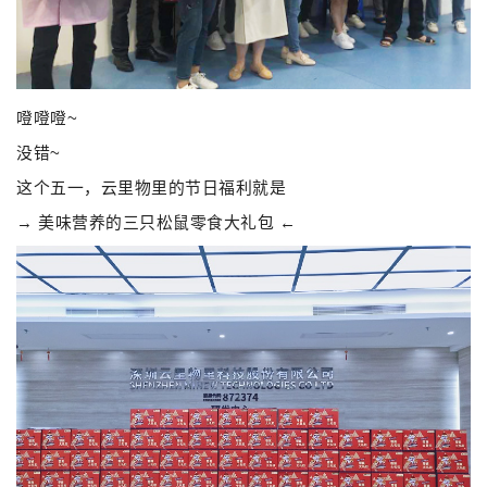
噔噔噔~
没错~
这个五一，云里物里的节日福利就是
→ 美味营养的三只松鼠零食大礼包 ←