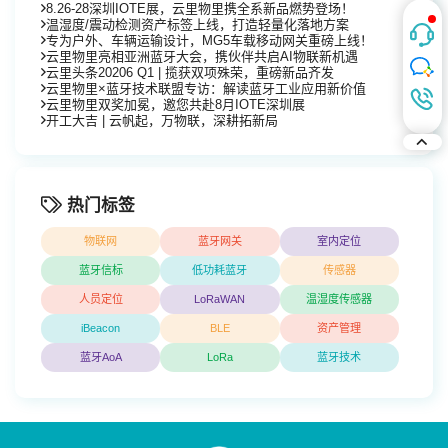
8.26-28深圳IOTE展，云里物里携全系新品燃势登场！
温湿度/震动检测资产标签上线，打造轻量化落地方案
专为户外、车辆运输设计，MG5车载移动网关重磅上线！
云里物里亮相亚洲蓝牙大会，携伙伴共启AI物联新机遇
云里头条20206 Q1 | 揽获双项殊荣，重磅新品齐发
云里物里×蓝牙技术联盟专访：解读蓝牙工业应用新价值
云里物里双奖加冕，邀您共赴8月IOTE深圳展
开工大吉 | 云帆起，万物联，深耕拓新局
热门标签
物联网
蓝牙网关
室内定位
蓝牙信标
低功耗蓝牙
传感器
人员定位
LoRaWAN
温湿度传感器
iBeacon
BLE
资产管理
蓝牙AoA
LoRa
蓝牙技术