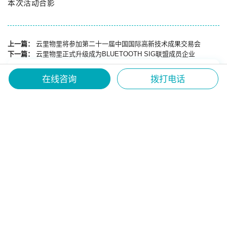
本次活动合影
上一篇：
云里物里将参加第二十一届中国国际高新技术成果交易会
下一篇：
云里物里正式升级成为BLUETOOTH SIG联盟成员企业
在线咨询
拨打电话
推荐文章
8.26-28深圳IOTE展，云里物里携全系新品燃势登场！
温湿度/震动检测资产标签上线，打造轻量化落地方案
专为户外、车辆运输设计，MG5车载移动网关重磅上线！
云里物里亮相亚洲蓝牙大会，携伙伴共启AI物联新机遇
云里头条20206 Q1 | 揽获双项殊荣，重磅新品齐发
云里物里×蓝牙技术联盟专访：解读蓝牙工业应用新价值
云里物里双奖加冕，邀您共赴8月IOTE深圳展
开工大吉 | 云帆起，万物联，深耕拓新局
热门标签
物联网
蓝牙网关
室内定位
蓝牙信标
低功耗蓝牙
传感器