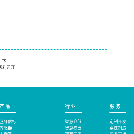
一下
顺利召开
产 品
行 业
服 务
蓝牙信标
智慧仓储
定制开发
传感器
智慧校园
柔性制造