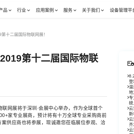
产品
行业
应用案例
服务
关于我们
设备管理平
019第十二届国际物联网展！
 2019第十二届国际物联
8
登
温
地
专
磅
届国际物联网展将于深圳·会展中心举办，作为全球首个
云
新
集700+家专业展商，预计将有十万全球专业采购商前
云
方案供应商也将参展，现诚邀您莅临展位参观、洽
齐
云