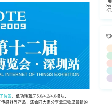
用
云
开
子价签
、低功耗蓝牙5.0/4.2/4.0模块、
牙传感器等产品，还会同大家分享云里物里最新的
。