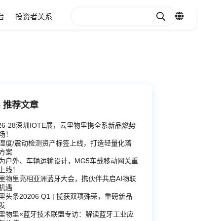
台
投资者关系
推荐文章
.26-28深圳IOTE展，云里物里携全系新品燃势
场！
湿度/震动检测资产标签上线，打造轻量化落
方案
为户外、车辆运输设计，MG5车载移动网关重
1
2
3
4
5
6
上线！
里物里亮相亚洲蓝牙大会，携伙伴共启AI物联
机遇
里头条20206 Q1 | 揽获双项殊荣，重磅新品
发
里物里×蓝牙技术联盟专访：解读蓝牙工业应