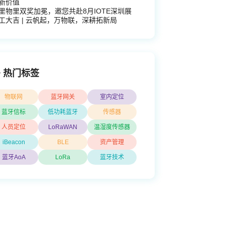
新价值
里物里双奖加冕，邀您共赴8月IOTE深圳展
工大吉 | 云帆起，万物联，深耕拓新局
热门标签
物联网
蓝牙网关
室内定位
蓝牙信标
低功耗蓝牙
传感器
人员定位
LoRaWAN
温湿度传感器
iBeacon
BLE
资产管理
蓝牙AoA
LoRa
蓝牙技术