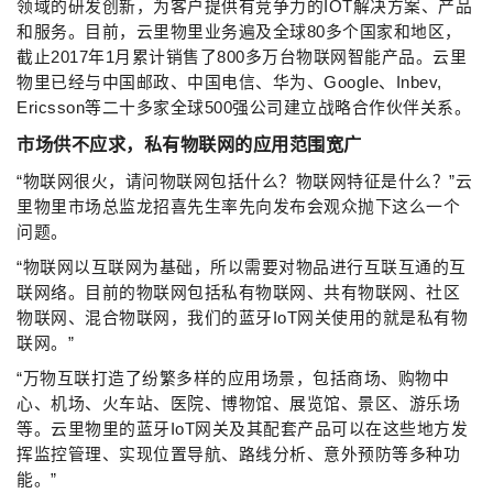
领域的研发创新，为客户提供有竞争力的IOT解决方案、产品
和服务。目前，云里物里业务遍及全球80多个国家和地区，
截止2017年1月累计销售了800多万台物联网智能产品。云里
物里已经与中国邮政、中国电信、华为、Google、Inbev,
Ericsson等二十多家全球500强公司建立战略合作伙伴关系。
市场供不应求，私有物联网的应用范围宽广
“物联网很火，请问物联网包括什么？物联网特征是什么？”云
里物里市场总监龙招喜先生率先向发布会观众抛下这么一个
问题。
“物联网以互联网为基础，所以需要对物品进行互联互通的互
联网络。目前的物联网包括私有物联网、共有物联网、社区
物联网、混合物联网，我们的蓝牙IoT网关使用的就是私有物
联网。”
“万物互联打造了纷繁多样的应用场景，包括商场、购物中
心、机场、火车站、医院、博物馆、展览馆、景区、游乐场
等。云里物里的蓝牙IoT网关及其配套产品可以在这些地方发
挥监控管理、实现位置导航、路线分析、意外预防等多种功
能。”