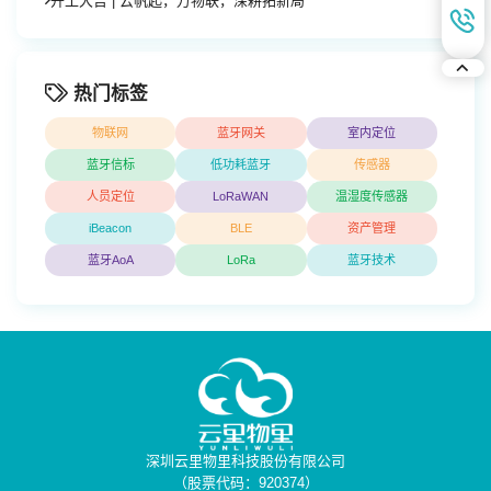
开工大吉 | 云帆起，万物联，深耕拓新局
热门标签
物联网
蓝牙网关
室内定位
蓝牙信标
低功耗蓝牙
传感器
人员定位
LoRaWAN
温湿度传感器
iBeacon
BLE
资产管理
蓝牙AoA
LoRa
蓝牙技术
深圳云里物里科技股份有限公司
（股票代码：920374）