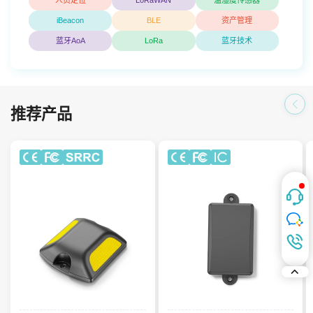
人员定位
LoRaWAN
温湿度传感器
iBeacon
BLE
资产管理
蓝牙AoA
LoRa
蓝牙技术
实车抗压测试6吨
200米传输距离
推荐产品
IK08冲击保护
IP67级防尘防水
7年以上使用寿命
5年使用寿命
IP68 防尘防水
电池易更换