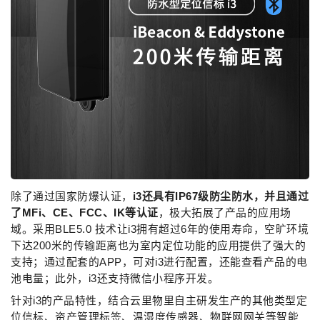
除了通过国家防爆认证，
i3
还具有IP67级防尘防水，并且通过
了M
Fi
、C
E
、F
CC
、I
K
等认证
，极大拓展了产品的应用场
域。采用BLE5.0 技术让i3拥有超过6年的使用寿命，空旷环境
下达200米的传输距离也为室内定位功能的应用提供了强大的
支持；通过配套的APP，可对i3进行配置，还能查看产品的电
池电量；此外，i3还支持微信小程序开发。
针对i3的产品特性，结合云里物里自主研发生产的其他类型定
位信标、资产管理标签、温湿度传感器、物联网网关等智能