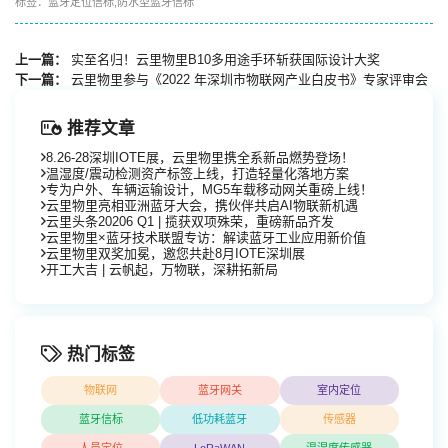
标签：
蓝牙定位信标
,
防水型蓝牙信标
上一篇：
实至名归！云里物里B10多用途手环斩获国际设计大奖
下一篇：
云里物里参与《2022 年深圳市物联网产业白皮书》专家评审会
推荐文章
8.26-28深圳IOTE展，云里物里携全系新品燃势登场！
温湿度/震动检测资产标签上线，打造轻量化落地方案
专为户外、车辆运输设计，MG5车载移动网关重磅上线！
云里物里亮相亚洲蓝牙大会，携伙伴共启AI物联新机遇
云里头条20206 Q1 | 揽获双项殊荣，重磅新品齐发
云里物里×蓝牙技术联盟专访：解读蓝牙工业应用新价值
云里物里双奖加冕，邀您共赴8月IOTE深圳展
开工大吉 | 云帆起，万物联，深耕拓新局
热门标签
物联网
蓝牙网关
室内定位
蓝牙信标
低功耗蓝牙
传感器