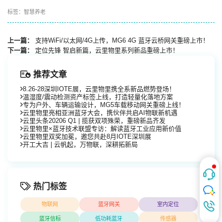
标签：
智慧养老
上一篇：
支持WiFi/以太网/4G上传，MG6 4G 蓝牙云桥网关重磅上市！
下一篇：
定位先锋 智启新篇，云里物里系列新品重磅上市！
推荐文章
8.26-28深圳IOTE展，云里物里携全系新品燃势登场！
温湿度/震动检测资产标签上线，打造轻量化落地方案
专为户外、车辆运输设计，MG5车载移动网关重磅上线！
云里物里亮相亚洲蓝牙大会，携伙伴共启AI物联新机遇
云里头条20206 Q1 | 揽获双项殊荣，重磅新品齐发
云里物里×蓝牙技术联盟专访：解读蓝牙工业应用新价值
云里物里双奖加冕，邀您共赴8月IOTE深圳展
开工大吉 | 云帆起，万物联，深耕拓新局
热门标签
物联网
蓝牙网关
室内定位
蓝牙信标
低功耗蓝牙
传感器