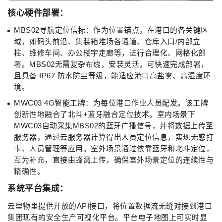
核心硬件部署：
MBS02导航定位信标：作为位置锚点，在港口的各关键区
域，如码头前沿、集装箱堆场各通道、仓库入口/内部立
柱、维修车间、办公楼宇走廊等，进行合理化、网格化部
署。MBS02无需复杂布线，安装灵活，可快速完成部署，
且具备 IP67 防水防尘等级，能适应港口高盐雾、高湿度环
境。
MWC03 4G智能工牌：为每位港口作业人员配发。该工牌
创新性地融合了北斗+蓝牙融合定位技术。室内场景下
MWC03自动采集MBS02的蓝牙广播信号，并将数据上传至
服务器，通过云服务器计算得出人员定位信息，实现无感打
卡、人员管理等应用。室外场景通过依靠蓝牙和北斗定位，
互为补充，直接由蜂窝上传，确保室外场景定位的连续性与
精确性。
系统平台集成：
云里物里提供开放的API接口，将位置数据流无缝对接到港口
集团现有的安全生产可视化平台。平台电子地图上可实时显