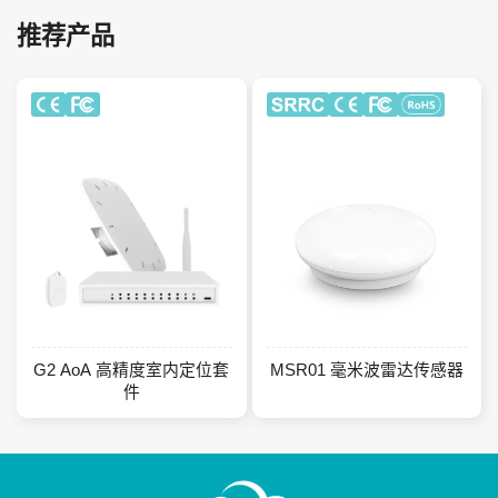
人体存在检测/人流量统计/人数
亚米级定位
清点
推荐产品
400㎡ 覆盖范围
超高准确率
实时数据传输
算法优异，有效降干扰
高数据吞吐量
100%匿名检测，无隐私问题
G2 AoA 高精度室内定位套
MSR01 毫米波雷达传感器
件