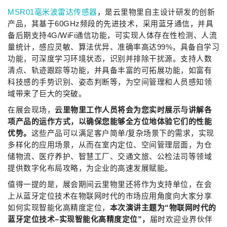
MSR01毫米波雷达传感器
，是云里物里自主设计研发的创新
产品，其基于60GHz频段的先进技术，采用蓝牙通信，并具
备后期支持4G/WiFi通信功能，可实现人体存在性检测、人流
量统计，感应灵敏、算法优异、准确率高达99%，具备自学习
功能，可深度学习环境状态，识别并排除干扰源。支持人数
清点、轨迹跟踪等功能，并具备丰富的可拓展功能，如富有
科技感的手势识别、姿态判断等，为空间管理和人员感知领
域带来了巨大的突破。
在展会现场，
云里物里工作人员将会为您
实时展示与讲解各
项产品的运作方式，以确保您能够全方位地体验它们的性能
优势。
这些产品可以满足客户简单/复杂场景下的需求，实现
多样化的应用场景，从而在室内定位、空间管理层面，为仓
储物流、医疗养护、智慧工厂、交通文旅、公检法司等领域
提供数字化布局攻略，为企业的高速发展赋能。
值得一提的是，展会期间云里物里还将作为支持单位，在会
上从蓝牙定位技术在物联网时代的市场应用角度向大家分享
如何实现智能化高精度定位，
本次演讲主题为“物联网时代的
蓝牙定位技术–实现智能化高精度定位”，
届时欢迎业界伙伴