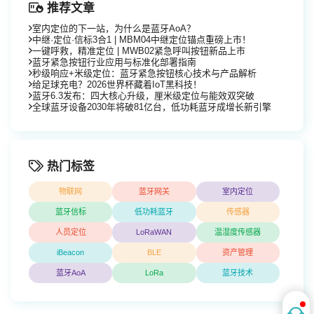
推荐文章
室内定位的下一站，为什么是蓝牙AoA？
中继·定位·信标3合1 | MBM04中继定位锚点重磅上市！
一键呼救，精准定位 | MWB02紧急呼叫按钮新品上市
蓝牙紧急按钮行业应用与标准化部署指南
秒级响应+米级定位：蓝牙紧急按钮核心技术与产品解析
给足球充电？2026世界杯藏着IoT黑科技！
蓝牙6.3发布：四大核心升级，厘米级定位与能效双突破
全球蓝牙设备2030年将破81亿台，低功耗蓝牙成增长新引擎
热门标签
物联网
蓝牙网关
室内定位
蓝牙信标
低功耗蓝牙
传感器
人员定位
LoRaWAN
温湿度传感器
iBeacon
BLE
资产管理
蓝牙AoA
LoRa
蓝牙技术