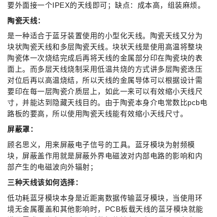
要外面接一个IPEX的天线即可；缺点：成本高，组装麻烦。
陶瓷天线：
是一种适合于蓝牙装置使用的小型化天线。陶瓷天线又分为
块状陶瓷天线和多层陶瓷天线。块状天线是使用高温将整块
陶瓷体一次烧结完成后再将天线的金属部分印在陶瓷块的表
面上。而多层天线烧制采用低温共烧的方式讲多层陶瓷迭压
对位后再以高温烧结，所以天线的金属导体可以根据设计需
要印在每一层陶瓷介质层上，如此一来可以有效缩小天线尺
寸，并能达到隐藏天线目的。由于陶瓷本身介电常数比pcb电
路板的要高，所以使用陶瓷天线能有效缩小天线尺寸。
屏蔽罩：
顾名思义，用来屏蔽电子信号的工具。蓝牙模块为射频模
块，屏蔽盖作用就是屏蔽外界电磁波对内部电路的影响和内
部产生的电磁波向外辐射；
三种天线该如何选择：
低功耗蓝牙模块本身是近距离数据传输蓝牙模块，当使用环
境无金属覆盖和其他影响时，PCB板载天线的蓝牙模块就能