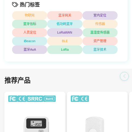
热门标签
物联网
蓝牙网关
室内定位
蓝牙信标
低功耗蓝牙
传感器
人员定位
LoRaWAN
温湿度传感器
iBeacon
BLE
资产管理
蓝牙AoA
LoRa
蓝牙技术
-40℃~125℃ 工业级宽温检测
0.5℃ 高精度检测
推荐产品
0.5℃ 高精度检测
100米广播传输距离
多种探头可选
全天候监测
200米广播传输距离
支持温湿度阈值报警