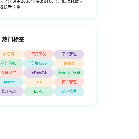
球蓝牙设备2030年将破81亿台，低功耗蓝牙
增长新引擎
热门标签
物联网
蓝牙网关
室内定位
蓝牙信标
低功耗蓝牙
传感器
人员定位
LoRaWAN
温湿度传感器
iBeacon
BLE
资产管理
蓝牙AoA
LoRa
蓝牙技术