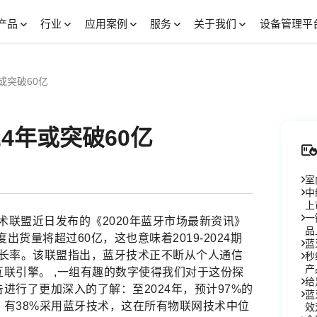
产品
行业
应用案例
服务
关于我们
设备管理平
或突破60亿
4年或突破60亿
室
中
上
一
技术联盟近日发布的《2020年蓝牙市场最新资讯》
品
出货量将超过60亿，这也意味着2019-2024期
蓝
增长率。该联盟指出，蓝牙技术正不断从个人通信
秒
产
联引擎。 ,一组有趣的数字使得我们对于这份探
给
进行了更加深入的了解：至2024年，预计97%的
蓝
有38%采用蓝牙技术，这在所有物联网技术中位
效