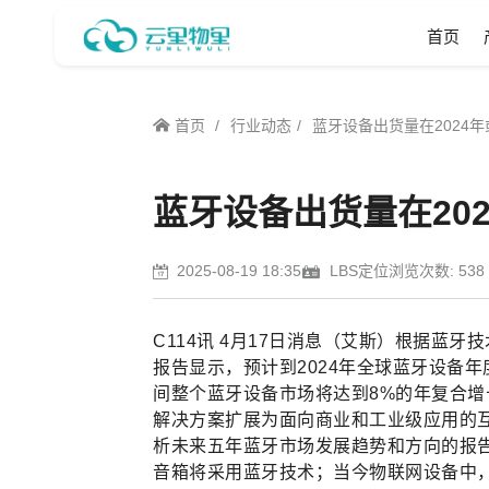
首页
首页
行业动态
蓝牙设备出货量在2024年
蓝牙设备出货量在202
2025-08-19 18:35
LBS定位
浏览次数: 538
C114讯 4月17日消息（艾斯）根据蓝牙
报告显示，预计到2024年全球蓝牙设备年度
间整个蓝牙设备市场将达到8%的年复合
解决方案扩展为面向商业和工业级应用的互
析未来五年蓝牙市场发展趋势和方向的报告
音箱将采用蓝牙技术；当今物联网设备中，