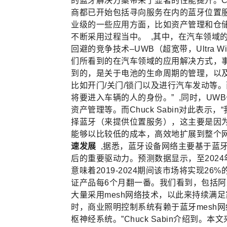
的蓝牙解决方案带来了显著的性能提升。Chu
商都已开始包括寻向服务在内的蓝牙位置
业级的一些应用方面，比如资产管理和仓
不断采用过程当中。 ,其中，在汽车领域
回避的竞争技术–UWB（超宽带，Ultra Wid
们所看到的在汽车领域的应用解决方式，事
到的，是关于电池的生命周期的管理，以
比如开门/关门/锁门以及进行汽车发动等
将要进入车辆的人的身份。” ,同时，U
资产管理等。而Chuck Sabin对此表
择蓝牙（来提供位置服务），这主要是因
能够以比较低的成本，高效地扩展到整个网络
速发展
,据悉，蓝牙设备网络主要基于蓝牙
后的重要驱动力。预测数据显示，至2024
意味着2019-2024期间该市场将实现26%
证产品每6个月翻一番。我们看到，包括
大量采用mesh网络技术，以此来持续满
时，商业照明控制系统有赖于蓝牙mesh
枢神经系统。”Chuck Sabin介绍到。