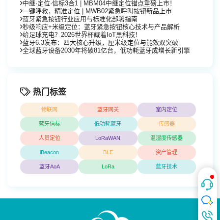
中继·定位·信标3合1 | MBM04中继定位锚点重磅上市！
一键呼救，精准定位 | MWB02紧急呼叫按钮新品上市
蓝牙紧急按钮行业应用与标准化部署指南
秒级响应+米级定位：蓝牙紧急按钮核心技术与产品解析
给足球充电？2026世界杯藏着IoT黑科技！
蓝牙6.3发布：四大核心升级，厘米级定位与能效双突破
全球蓝牙设备2030年将破81亿台，低功耗蓝牙成增长新引擎
热门标签
物联网
蓝牙网关
室内定位
蓝牙信标
低功耗蓝牙
传感器
人员定位
LoRaWAN
温湿度传感器
iBeacon
BLE
资产管理
蓝牙AoA
LoRa
蓝牙技术