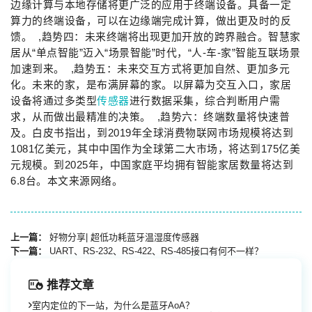
边缘计算与本地存储将更广泛的应用于终端设备。具备一定
算力的终端设备，可以在边缘端完成计算，做出更及时的反
馈。 ,趋势四：未来终端将出现更加开放的跨界融合。智慧家
居从“单点智能”迈入“场景智能”时代，“人-车-家”智能互联场景
加速到来。 ,趋势五：未来交互方式将更加自然、更加多元
化。未来的家，是布满屏幕的家。以屏幕为交互入口，家居
设备将通过多类型
传感器
进行数据采集，综合判断用户需
求，从而做出最精准的决策。 ,趋势六：终端数量将快速普
及。白皮书指出，到2019年全球消费物联网市场规模将达到
1081亿美元，其中中国作为全球第二大市场，将达到175亿美
元规模。到2025年，中国家庭平均拥有智能家居数量将达到
6.8台。本文来源网络。
上一篇：
好物分享| 超低功耗蓝牙温湿度传感器
下一篇：
UART、RS-232、RS-422、RS-485接口有何不一样？
推荐文章
室内定位的下一站，为什么是蓝牙AoA？