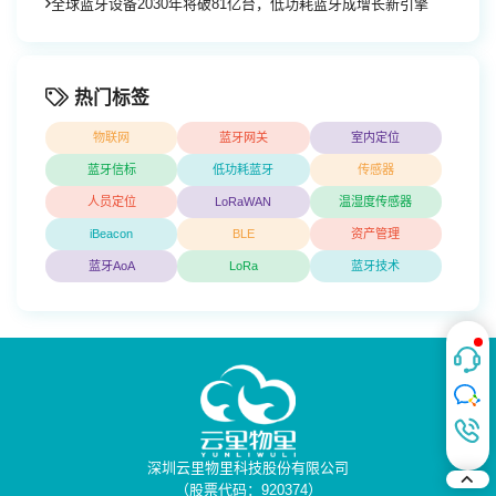
全球蓝牙设备2030年将破81亿台，低功耗蓝牙成增长新引擎
热门标签
物联网
蓝牙网关
室内定位
蓝牙信标
低功耗蓝牙
传感器
人员定位
LoRaWAN
温湿度传感器
iBeacon
BLE
资产管理
蓝牙AoA
LoRa
蓝牙技术
深圳云里物里科技股份有限公司
（股票代码：920374）