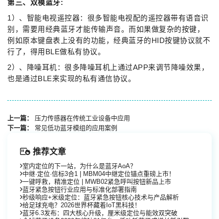
第三、双模蓝牙:
1）、智能电视遥控器：很多智能电视配的遥控器带有语音识
别，需要用经典蓝牙才能传输声音。而如果做复杂的按键，
例如原本键盘表上没有的功能，经典蓝牙的HID按键协议就不
行了，得用BLE做私有协议。
2）、降噪耳机：很多降噪耳机上通过APP来调节降噪效果，
也是通过BLE来实现的私有通信协议。
上一篇：
压力传感器在传统工业设备中应用
下一篇：
常见低功蓝牙模组的应用案例
推荐文章
室内定位的下一站，为什么是蓝牙AoA？
中继·定位·信标3合1 | MBM04中继定位锚点重磅上市！
一键呼救，精准定位 | MWB02紧急呼叫按钮新品上市
蓝牙紧急按钮行业应用与标准化部署指南
秒级响应+米级定位：蓝牙紧急按钮核心技术与产品解析
给足球充电？2026世界杯藏着IoT黑科技！
蓝牙6.3发布：四大核心升级，厘米级定位与能效双突破