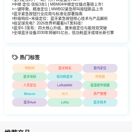
中继·定位·信标3合1 | MBM04中继定位锚点重磅上市！
一键呼救，精准定位 | MWB02紧急呼叫按钮新品上市
蓝牙紧急按钮行业应用与标准化部署指南
秒级响应+米级定位：蓝牙紧急按钮核心技术与产品解析
给足球充电？2026世界杯藏着IoT黑科技！
蓝牙6.3发布：四大核心升级，厘米级定位与能效双突破
全球蓝牙设备2030年将破81亿台，低功耗蓝牙成增长新引擎
热门标签
物联网
蓝牙网关
室内定位
蓝牙信标
低功耗蓝牙
传感器
人员定位
LoRaWAN
温湿度传感器
iBeacon
BLE
资产管理
蓝牙AoA
LoRa
蓝牙技术
寻物定位，隐私保障