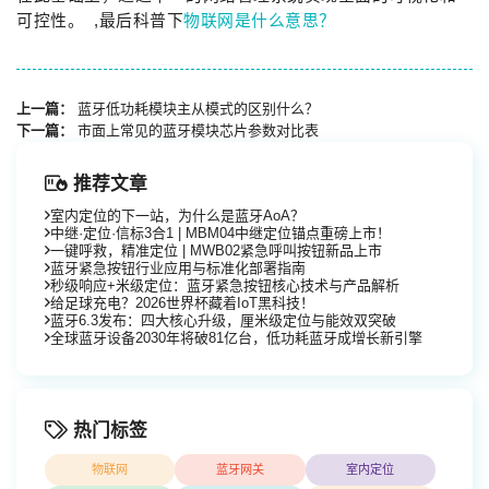
可控性。 ,最后科普下
物联网是什么意思？
上一篇：
蓝牙低功耗模块主从模式的区别什么？
下一篇：
市面上常见的蓝牙模块芯片参数对比表
推荐文章
室内定位的下一站，为什么是蓝牙AoA？
中继·定位·信标3合1 | MBM04中继定位锚点重磅上市！
一键呼救，精准定位 | MWB02紧急呼叫按钮新品上市
蓝牙紧急按钮行业应用与标准化部署指南
秒级响应+米级定位：蓝牙紧急按钮核心技术与产品解析
给足球充电？2026世界杯藏着IoT黑科技！
蓝牙6.3发布：四大核心升级，厘米级定位与能效双突破
全球蓝牙设备2030年将破81亿台，低功耗蓝牙成增长新引擎
热门标签
物联网
蓝牙网关
室内定位