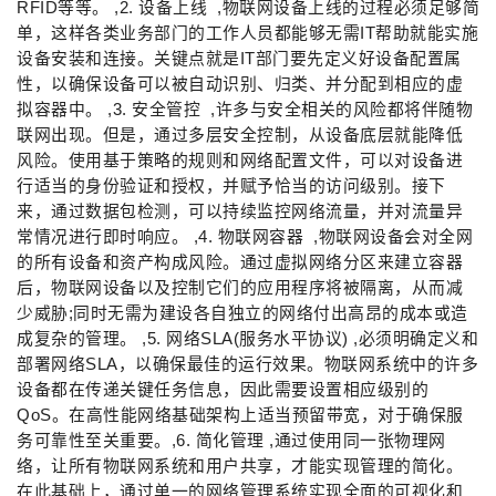
RFID等等。 ,2. 设备上线 ,物联网设备上线的过程必须足够简
单，这样各类业务部门的工作人员都能够无需IT帮助就能实施
设备安装和连接。关键点就是IT部门要先定义好设备配置属
性，以确保设备可以被自动识别、归类、并分配到相应的虚
拟容器中。 ,3. 安全管控 ,许多与安全相关的风险都将伴随物
联网出现。但是，通过多层安全控制，从设备底层就能降低
风险。使用基于策略的规则和网络配置文件，可以对设备进
行适当的身份验证和授权，并赋予恰当的访问级别。接下
来，通过数据包检测，可以持续监控网络流量，并对流量异
常情况进行即时响应。 ,4. 物联网容器 ,物联网设备会对全网
的所有设备和资产构成风险。通过虚拟网络分区来建立容器
后，物联网设备以及控制它们的应用程序将被隔离，从而减
少威胁;同时无需为建设各自独立的网络付出高昂的成本或造
成复杂的管理。 ,5. 网络SLA(服务水平协议) ,必须明确定义和
部署网络SLA，以确保最佳的运行效果。物联网系统中的许多
设备都在传递关键任务信息，因此需要设置相应级别的
QoS。在高性能网络基础架构上适当预留带宽，对于确保服
务可靠性至关重要。,6. 简化管理 ,通过使用同一张物理网
络，让所有物联网系统和用户共享，才能实现管理的简化。
在此基础上，通过单一的网络管理系统实现全面的可视化和