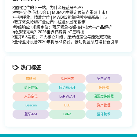
室内定位的下一站，为什么是蓝牙AoA？
中继·定位·信标3合1 | MBM04中继定位锚点重磅上市！
一键呼救，精准定位 | MWB02紧急呼叫按钮新品上市
蓝牙紧急按钮行业应用与标准化部署指南
秒级响应+米级定位：蓝牙紧急按钮核心技术与产品解析
给足球充电？2026世界杯藏着IoT黑科技！
蓝牙6.3发布：四大核心升级，厘米级定位与能效双突破
全球蓝牙设备2030年将破81亿台，低功耗蓝牙成增长新引擎
热门标签
物联网
蓝牙网关
室内定位
蓝牙信标
低功耗蓝牙
传感器
人员定位
LoRaWAN
温湿度传感器
iBeacon
BLE
资产管理
蓝牙AoA
LoRa
蓝牙技术