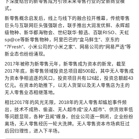
下深度结合的新零售成为引领未来零售行业的全新商业模
式。
新零售概念启发后，线上与线下的融合拉开帷幕，传统零售
巨头与互联网巨头强强联合，联手推出大润发优鲜、永辉超
级物种、新华都海物会、世纪联华·鲸选、百联RISO、天虹
sp@ce等新零售物种，阿里巴巴的“盒马鲜生”、京东的
“7Fresh”、小米公司的“小米之家”、网易公司的“网易严选”等
新业态也纷纷涌现。
2017年被称为新零售元年，新零售成为资本的新宠，截至
2017年底，新零售领域投资总项目超500起，其中无人零售成
为资本争相追逐的风口，投资项目共有126起，投资总额超43
亿元。在资本的助推下，以无人货架以及无人零售店为主的
无人零售业态相继落地。
相比2017年的风光无限，2018年的无人零售却尴尬事件频
出，技术不成熟、偷盗、无人超市成“没人超市”、供货效率低
等问题显现，各种“丑闻”缠身，创业公司逐一倒闭，企业纷纷
离场，无人零售经历一轮大洗牌。无人零售资本市场疯狂过
后回归理性，进入下半场。