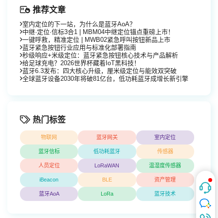
推荐文章
室内定位的下一站，为什么是蓝牙AoA？
中继·定位·信标3合1 | MBM04中继定位锚点重磅上市！
一键呼救，精准定位 | MWB02紧急呼叫按钮新品上市
蓝牙紧急按钮行业应用与标准化部署指南
秒级响应+米级定位：蓝牙紧急按钮核心技术与产品解析
给足球充电？2026世界杯藏着IoT黑科技！
蓝牙6.3发布：四大核心升级，厘米级定位与能效双突破
全球蓝牙设备2030年将破81亿台，低功耗蓝牙成增长新引擎
热门标签
物联网
蓝牙网关
室内定位
蓝牙信标
低功耗蓝牙
传感器
人员定位
LoRaWAN
温湿度传感器
iBeacon
BLE
资产管理
蓝牙AoA
LoRa
蓝牙技术