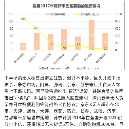
下半场的无人零售虽褪去狂热，但并不平静，巨头开始下场
厮杀，争夺市场。阿里、腾讯、京东、苏宁等巨头在无人零
售上不断加码。阿里零售通推出“智选”货架，并联合美的集团
推出“小卖柜”，阿里系蚂蚁金服入股猩便利；腾讯云与无人货
架每日优鲜便利购签订战略合作协议；京东X无人超市在北
京、天津、烟台、大连、西安、宿迁、长春、武汉、济南、
成都等十余座城市落地；苏宁计划2018年在全国开设1500家
苏宁小店，还将辅以无人货架5万件、自助购物机5000台。巨