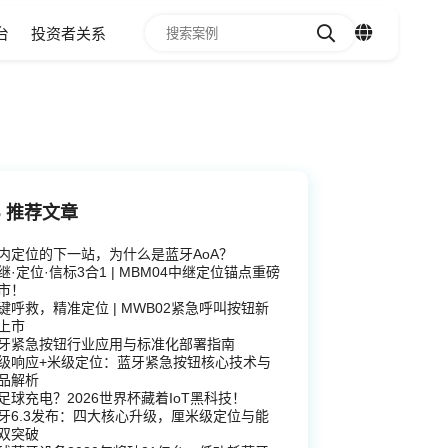
台
投资者关系
推荐文章
内定位的下一站，为什么是蓝牙AoA？
继·定位·信标3合1 | MBM04中继定位锚点重磅
市！
键呼救，精准定位 | MWB02紧急呼叫按钮新
上市
1
2
3
4
5
6
牙紧急按钮行业应用与标准化部署指南
级响应+米级定位：蓝牙紧急按钮核心技术与
品解析
足球充电？2026世界杯藏着IoT黑科技！
牙6.3发布：四大核心升级，厘米级定位与能
双突破