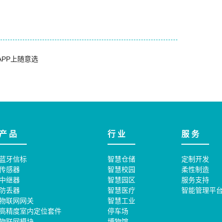
PP上随意选
产 品
行 业
服 务
蓝牙信标
智慧仓储
定制开发
传感器
智慧校园
柔性制造
中继器
智慧园区
服务支持
防丢器
智慧医疗
智能管理平
物联网网关
智慧工业
高精度室内定位套件
停车场
物联网模块
博物馆