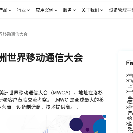
产品
行业
应用案例
服务
关于我们
设备管理平
洲世界移动通信大会
8美洲世界移动通信大会
室
中
上
一
在亮相美洲世界移动通信大会（MWCA）。地址在洛杉
品
新老客户莅临交流考察。 ,MWC 是全球最大的移
蓝
营商，设备制造商，技术提供商。 ,
秒
产
给
蓝
效