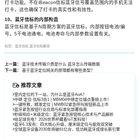
打卡功能。不在iBeacon信标蓝牙信号覆盖范围内的手机无法
打卡，这也确保了打卡的真实性和有效性。
10、蓝牙信标的内部构造
蓝牙信标是基于N周期方案的蓝牙信标。内部按钮电池/编
号。5干电池通电，电池寿命与内部参数设置有关。
标签：
蓝牙信标
,
蓝牙信标解答
上一篇：
蓝牙技术传输介质是什么 蓝牙怎么传输数据
下一篇：
基于蓝牙定位网关的原理都有哪些类型？
推荐文章
室内定位的下一站，为什么是蓝牙AoA？
中继·定位·信标3合1 | MBM04中继定位锚点重磅上市！
一键呼救，精准定位 | MWB02紧急呼叫按钮新品上市
蓝牙紧急按钮行业应用与标准化部署指南
秒级响应+米级定位：蓝牙紧急按钮核心技术与产品解析
给足球充电？2026世界杯藏着IoT黑科技！
蓝牙6.3发布：四大核心升级，厘米级定位与能效双突破
全球蓝牙设备2030年将破81亿台，低功耗蓝牙成增长新引擎