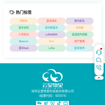
热门标签
物联网
蓝牙网关
室内定位
蓝牙信标
低功耗蓝牙
传感器
人员定位
LoRaWAN
温湿度传感器
iBeacon
BLE
资产管理
蓝牙AoA
LoRa
蓝牙技术
深圳云里物里科技股份有限公司
（股票代码：920374）