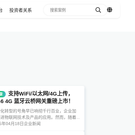
台
投资者关系
支持WiFi/以太网/4G上传，
章
1
2
3
4
5
6
G6 4G 蓝牙云桥网关重磅上市！
字化转型的号角早已响彻千行百业，企业加
进物联网技术及产品的应用。然而，随着...
25年04月18日
企业新闻