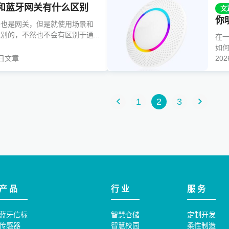
和蓝牙网关有什么区别
文
你
关也是网关，但是就使用场景和
别的，不然也不会有区别于通...
在
如何
日
文章
20
1
2
3
产 品
行 业
服 务
蓝牙信标
智慧仓储
定制开发
传感器
智慧校园
柔性制造