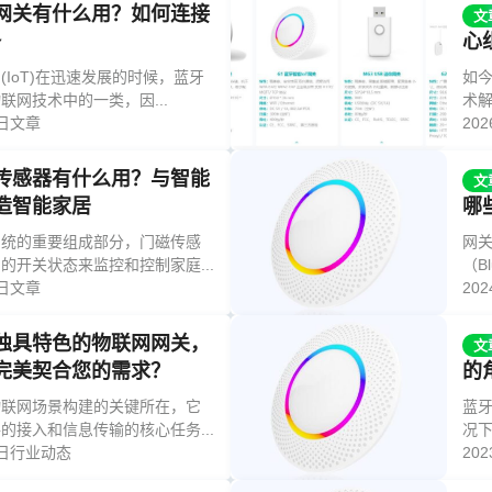
网关有什么用？如何连接
文
备
心
(IoT)在迅速发展的时候，蓝牙
如今
联网技术中的一类，因...
术解
日
文章
20
传感器有什么用？与智能
文
造智能家居
哪
系统的重要组成部分，门磁传感
网
的开关状态来监控和控制家庭...
（Bl
日
文章
20
独具特色的物联网网关，
文
完美契合您的需求？
的
物联网场景构建的关键所在，它
蓝
的接入和信息传输的核心任务...
况下
日
行业动态
20