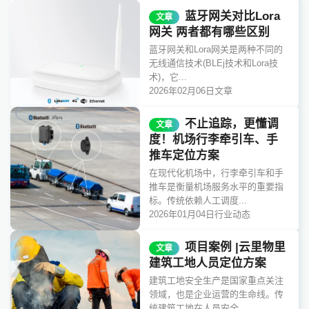
蓝牙网关对比Lora
文章
网关 两者都有哪些区别
蓝牙网关和Lora网关是两种不同的
无线通信技术(BLEj技术和Lora技
术)，它...
2026年02月06日
文章
不止追踪，更懂调
文章
度！机场行李牵引车、手
推车定位方案
在现代化机场中，行李牵引车和手
推车是衡量机场服务水平的重要指
标。传统依赖人工调度...
2026年01月04日
行业动态
项目案例 |云里物里
文章
建筑工地人员定位方案
建筑工地安全生产是国家重点关注
领域，也是企业运营的生命线。传
统建筑工地在人员安全...