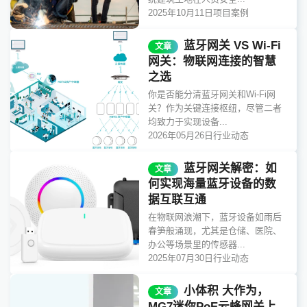
2025年10月11日
项目案例
蓝牙网关 VS Wi-Fi
文章
网关：物联网连接的智慧
之选
你是否能分清蓝牙网关和Wi-Fi网
关？作为关键连接枢纽，尽管二者
均致力于实现设备...
2026年05月26日
行业动态
蓝牙网关解密：如
文章
何实现海量蓝牙设备的数
据互联互通
在物联网浪潮下，蓝牙设备如雨后
春笋般涌现，尤其是仓储、医院、
办公等场景里的传感器...
2025年07月30日
行业动态
小体积 大作为，
文章
MG7迷你PoE云蜂网关上