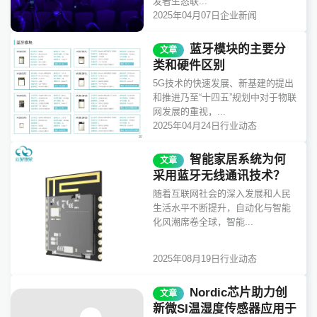
发者生态联...
2025年04月07日
企业新闻
蓝牙模块的主要分
文章
类和硬件区别
5G技术的快速发展、新基建的提出
和推进乃至“十四五”规划中对于物联
网发展的重视，...
2025年04月24日
行业动态
智能家居系统为何
文章
采用蓝牙无线通讯技术？
随着互联网社会的深入发展和人民
生活水平不断提升，自动化与智能
化风潮席卷全球，智能...
2025年08月19日
行业动态
Nordic芯片助力创
文章
新微SI温湿度传感器应用于