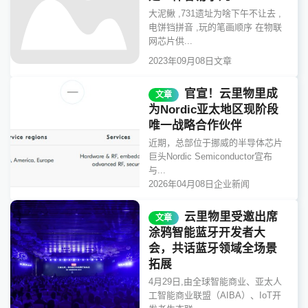
大泥鳅 ,731遗址为啥下午不让去 ,
电饼铛拼音 ,玩的笔画顺序 在物联
网芯片供...
2023年09月08日
文章
官宣！云里物里成
文章
为Nordic亚太地区现阶段
唯一战略合作伙伴
近期，总部位于挪威的半导体芯片
巨头Nordic Semiconductor宣布
与...
2026年04月08日
企业新闻
云里物里受邀出席
文章
涂鸦智能蓝牙开发者大
会，共话蓝牙领域全场景
拓展
4月29日,由全球智能商业、亚太人
工智能商业联盟（AIBA）、IoT开