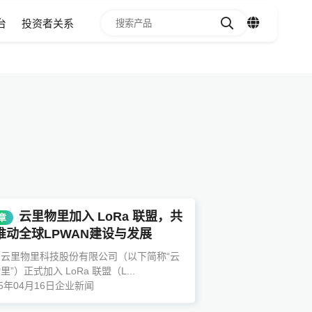
台
投资者关系
云里物里加入 LoRa 联盟，共
章
1
2
3
4
5
6
推动全球LPWAN建设与发展
云里物里科技股份有限公司（以下简称“云
里”）正式加入 LoRa 联盟（L...
25年04月16日
企业新闻