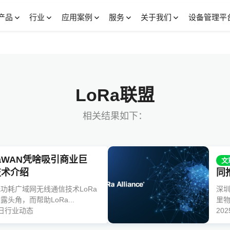
产品
行业
应用案例
服务
关于我们
设备管理平
LoRa联盟
相关结果如下：
RaWAN凭啥吸引商业巨
文
技术介绍
同
功耗广域网无线通信技术LoRa
深圳
头角，而帮助LoRa...
里物
日
行业动态
20