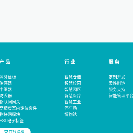
产 品
行 业
服 务
蓝牙信标
智慧仓储
定制开发
传感器
智慧校园
柔性制造
中继器
智慧园区
服务支持
防丢器
智慧医疗
智能管理平
物联网网关
智慧工业
高精度室内定位套件
停车场
物联网模块
博物馆
ESL电子标签
在线购样