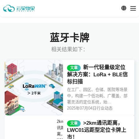
蓝牙卡牌
相关结果如下：
新一代轻量级定位
文章
解决方案：LoRa + BLE信
标扫描
在工厂、园区、仓储、医院等场景
中，构建一个低功耗、广覆盖、部
署灵活的定位系统，始...
2025年07月04日
行业动态
2km通
>2km通讯距离，
文章
讯距
LWC01远距型定位卡牌上
离，
市！