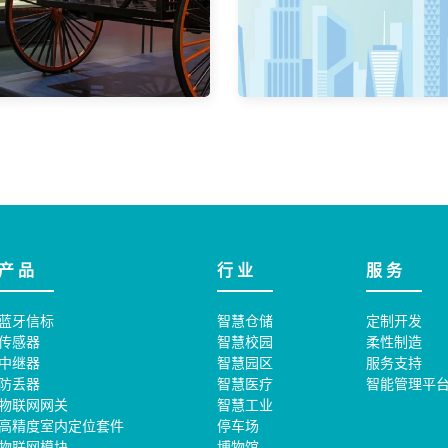
一
起
发
掘
更
产 品
行 业
服 务
多
可
蓝牙信标
智慧仓储
定制开发
传感器
智慧校园
柔性制造
能
中继器
智慧园区
服务支持
性
防丢器
智慧医疗
智能管理平
物联网网关
智慧工业
高精度室内定位套件
停车场
物联网模块
博物馆