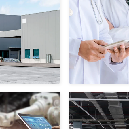
校
园
信息互
联，安
全高效
智
慧
医
疗
实时监