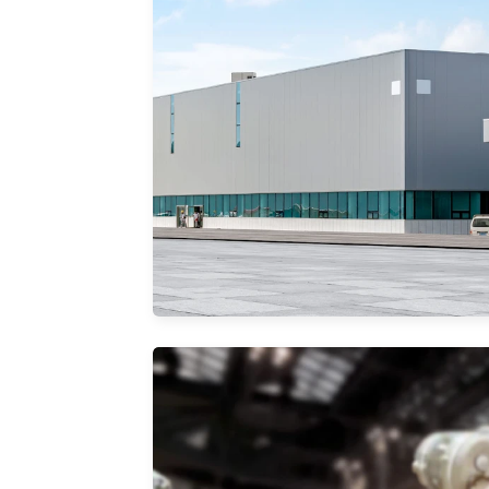
仓
储
信息优
化，节
约成本
智
慧
园
区
安全智