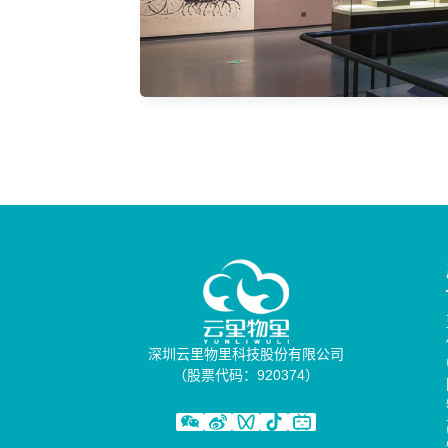
博
物
馆
精准定
位，寻
迹历史
深圳云里物里科技股份有限公司
（股票代码：920374）