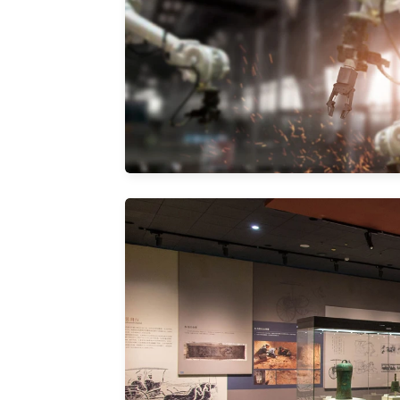
能，绿
色环保
智
慧
工
业
数据分
析，高
效运营