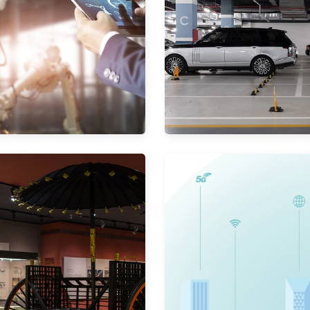
管，健
康便捷
停
车
场
路径规
划，统
一管理