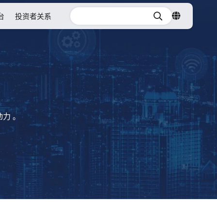
台
投资者关系
力 。
1
2
3
4
5
6